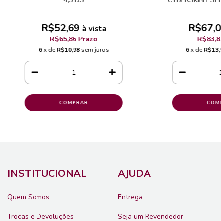
4,3 DS
CYBERSKIN ESPEC
R$52,69
R$67,
à vista
R$65,86 Prazo
R$83,8
6
x de
R$10,98
sem juros
6
x de
R$13,
INSTITUCIONAL
AJUDA
Quem Somos
Entrega
Trocas e Devoluções
Seja um Revendedor